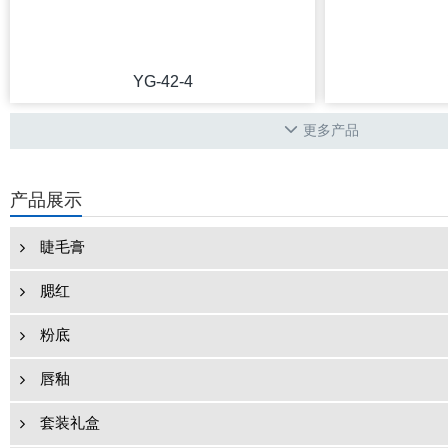
YG-42-4
更多产品
产品展示
睫毛膏
腮红
粉底
唇釉
套装礼盒