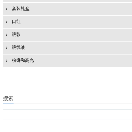
套装礼盒
口红
眼影
眼线液
粉饼和高光
搜索