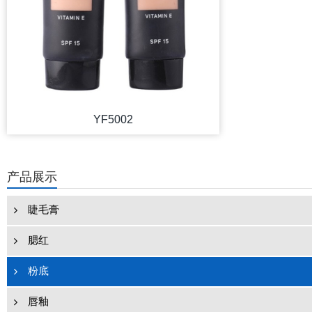
YF5002
产品展示
睫毛膏
腮红
粉底
唇釉