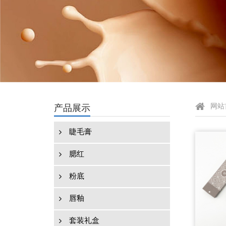
产品展示
网站
睫毛膏
腮红
粉底
唇釉
套装礼盒