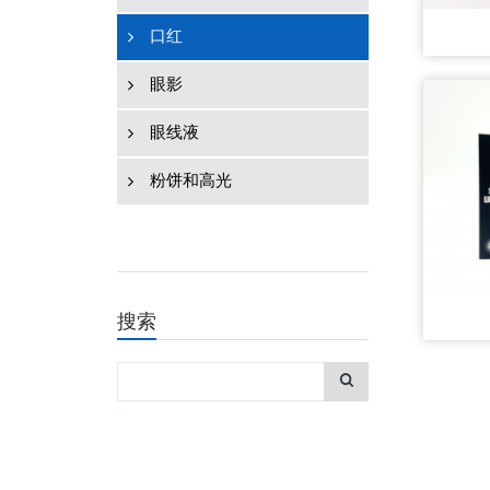
口红
眼影
眼线液
粉饼和高光
搜索