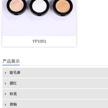
YP1001
产品展示
睫毛膏
腮红
粉底
唇釉