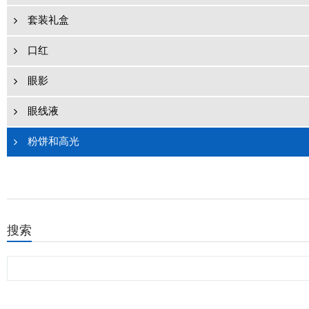
套装礼盒
口红
眼影
眼线液
粉饼和高光
搜索